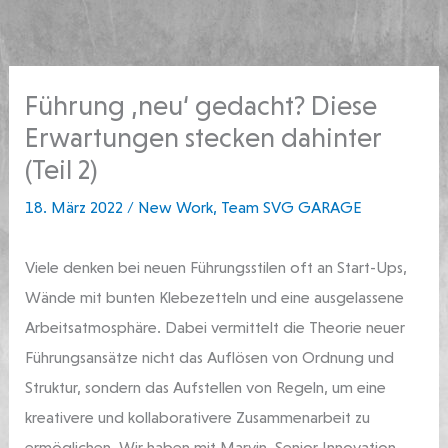
Zum
springen
Inhalt
springen
Führung ‚neu‘ gedacht? Diese
Erwartungen stecken dahinter
(Teil 2)
18. März 2022
/
New Work
,
Team SVG GARAGE
Viele denken bei neuen Führungsstilen oft an Start-Ups,
Wände mit bunten Klebezetteln und eine ausgelassene
Arbeitsatmosphäre. Dabei vermittelt die Theorie neuer
Führungsansätze nicht das Auflösen von Ordnung und
Struktur, sondern das Aufstellen von Regeln, um eine
kreativere und kollaborativere Zusammenarbeit zu
ermöglichen. Wir haben mit Marvin, Senior Innovation