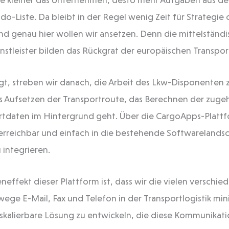
do-Liste. Da bleibt in der Regel wenig Zeit für Strategie
Und genau hier wollen wir ansetzen. Denn die mittelständ
stleister bilden das Rückgrat der europäischen Transport
gt, streben wir danach, die Arbeit des Lkw-Disponenten z
s Aufsetzen der Transportroute, das Berechnen der zug
rtdaten im Hintergrund geht. Über die CargoApps-Plattfo
erreichbar und einfach in die bestehende Softwarelandsc
integrieren.
effekt dieser Plattform ist, dass wir die vielen verschie
ge E-Mail, Fax und Telefon in der Transportlogistik mi
e skalierbare Lösung zu entwickeln, die diese Kommunikat