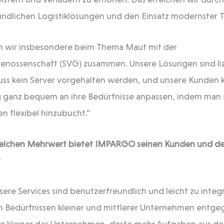
ndlichen Logistiklösungen und den Einsatz modernster 
en wir insbesondere beim Thema Maut mit der
enossenschaft (SVG) zusammen. Unsere Lösungen sind li
 muss kein Server vorgehalten werden, und unsere Kunden 
ganz bequem an ihre Bedürfnisse anpassen, indem man 
n flexibel hinzubucht.“
lchen Mehrwert bietet IMPARGO seinen Kunden und der
?
nsere Services sind benutzerfreundlich und leicht zu integ
n Bedürfnissen kleiner und mittlerer Unternehmen entg
 Je kleiner das Unternehmen, desto mehr Aufgaben aus 