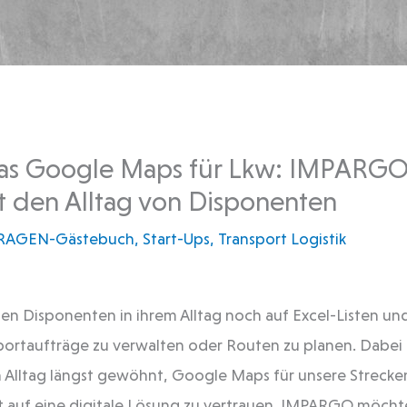
das Google Maps für Lkw: IMPARG
t den Alltag von Disponenten
RAGEN-Gästebuch
,
Start-Ups
,
Transport Logistik
fen Disponenten in ihrem Alltag noch auf Excel-Listen un
portaufträge zu verwalten oder Routen zu planen. Dabei s
 Alltag längst gewöhnt, Google Maps für unsere Streck
 auf eine digitale Lösung zu vertrauen. IMPARGO möchte 