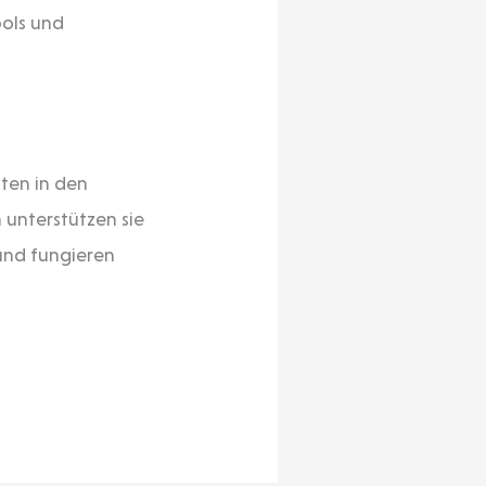
ols und
ten in den
 unterstützen sie
und fungieren