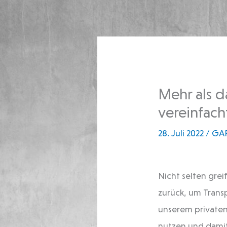
Inhalt
Zum
springen
Inhalt
springen
Mehr als 
vereinfach
28. Juli 2022
/
GA
Nicht selten grei
zurück, um Trans
unserem privaten
nutzen und damit