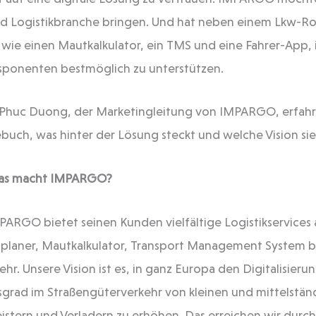
nd Logistikbranche bringen. Und hat neben einem Lkw-R
, wie einen Mautkalkulator, ein TMS und eine Fahrer-App
isponenten bestmöglich zu unterstützen.
Phuc Duong, der Marketingleitung von IMPARGO, erfahre
h, was hinter der Lösung steckt und welche Vision sie
as macht IMPARGO?
MPARGO bietet seinen Kunden vielfältige Logistikservices 
aner, Mautkalkulator, Transport Management System bis
hr. Unsere Vision ist es, in ganz Europa den Digitalisieru
grad im Straßengüterverkehr von kleinen und mittelstän
eistern und Verladern zu erhöhen. Das erreichen wir durc