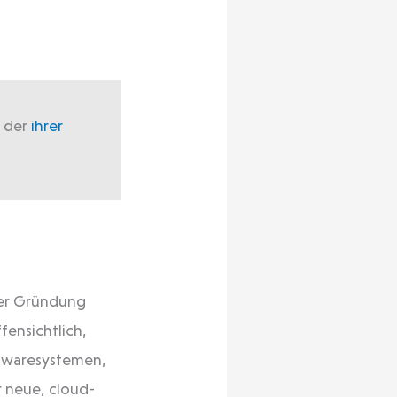
f der
ihrer
der Gründung
fensichtlich,
ftwaresystemen,
r neue, cloud-