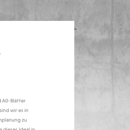
O
d A0-Blätter
ind wir es in
enplanung zu
dieses Ideal in