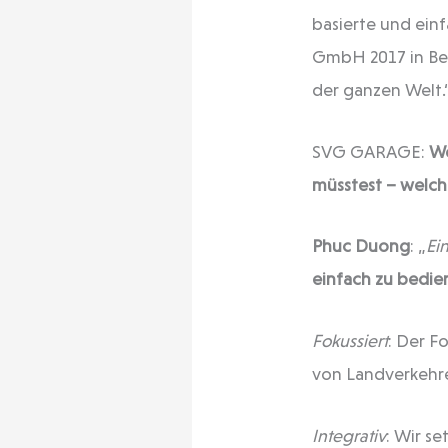
basierte und ei
GmbH 2017 in Ber
der ganzen Welt.
SVG GARAGE:
We
müsstest – welch
Phuc Duong
: „
Ei
einfach zu bedie
Fokussiert
: Der F
von Landverkehr
Integrativ
: Wir s