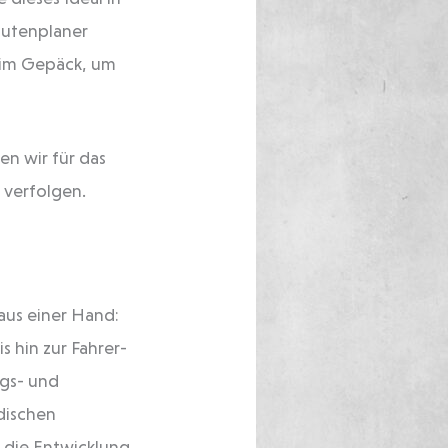
outenplaner
, im Gepäck, um
n wir für das
 verfolgen.
aus einer Hand:
 hin zur Fahrer-
ngs- und
dischen
h die Entwicklung