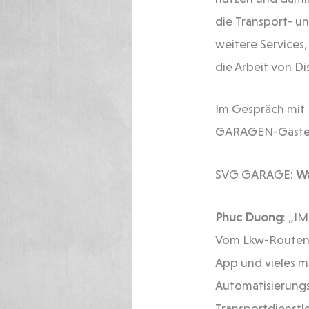
die Transport- u
weitere Services
die Arbeit von D
Im Gespräch mit 
GARAGEN-Gästebuc
SVG GARAGE:
W
Phuc Duong
: „I
Vom Lkw-Routenpl
App und vieles me
Automatisierungs
Transportdienstl