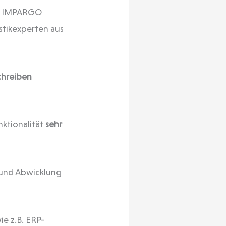
ie IMPARGO
stikexperten aus
chreiben
nktionalität
sehr
g und Abwicklung
ie z.B. ERP-