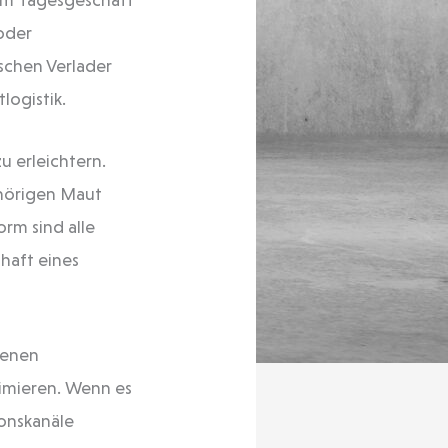
 oder
ischen Verlader
logistik.
u erleichtern.
ehörigen Maut
rm sind alle
haft eines
denen
nimieren. Wenn es
ionskanäle