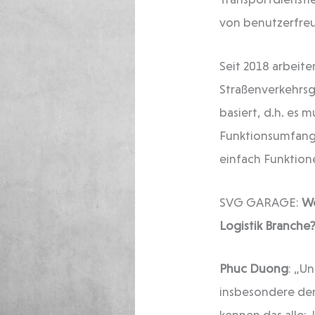
von benutzerfreu
Seit 2018 arbeit
Straßenverkehrsg
basiert, d.h. es
Funktionsumfang 
einfach Funktione
SVG GARAGE:
We
Logistik Branche
Phuc Duong
: „U
insbesondere de
kennen das alle: