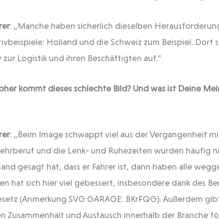
rer
: „Manche haben sicherlich dieselben Herausforderung
tivbeispiele: Holland und die Schweiz zum Beispiel. Dort 
zur Logistik und ihren Beschäftigten auf.“
her kommt dieses schlechte Bild? Und was ist Deine M
rer
: „Beim Image schwappt viel aus der Vergangenheit mi
 Lehrberuf und die Lenk- und Ruhezeiten wurden häufig n
nd gesagt hat, dass er Fahrer ist, dann haben alle wegg
en hat sich hier viel gebessert, insbesondere dank des Be
Gesetz (Anmerkung SVG GARAGE: BKrFQG). Außerdem gib
 den Zusammenhalt und Austausch innerhalb der Branche fö