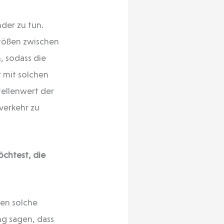
nder zu tun.
stößen zwischen
 sodass die
r mit solchen
tellenwert der
verkehr zu
chtest, die
nen solche
ng sagen, dass