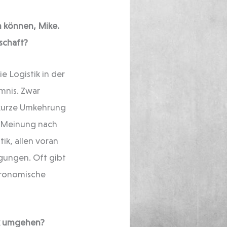
n können, Mike.
schaft?
e Logistik in der
mnis. Zwar
 kurze Umkehrung
er Meinung nach
ik, allen voran
ngungen. Oft gibt
tronomische
ik umgehen?