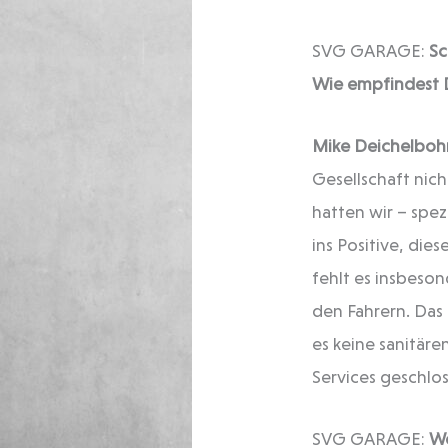
SVG GARAGE:
Sc
Wie empfindest D
Mike Deichelboh
Gesellschaft nic
hatten wir – spe
ins Positive, die
fehlt es insbeson
den Fahrern. Das
es keine sanitär
Services geschlos
SVG GARAGE:
We