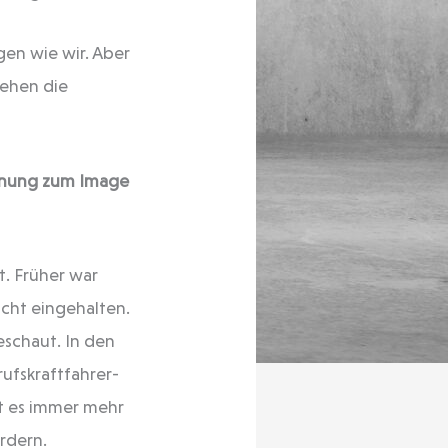
en wie wir. Aber
sehen die
einung zum Image
t. Früher war
icht eingehalten.
eschaut. In den
rufskraftfahrer-
t es immer mehr
rdern.