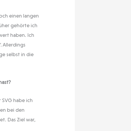
noch einen langen
üher gehörte ich
wert haben. Ich
. Allerdings
e selbst in die
hast?
r SVG habe ich
gen bei den
t. Das Ziel war,