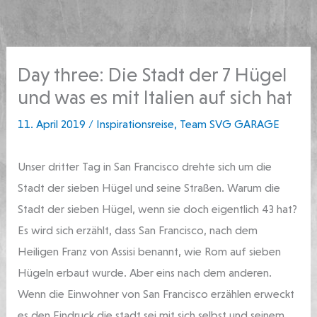
Zum
springen
Inhalt
springen
Day three: Die Stadt der 7 Hügel
und was es mit Italien auf sich hat
11. April 2019
/
Inspirationsreise
,
Team SVG GARAGE
Unser dritter Tag in San Francisco drehte sich um die
Stadt der sieben Hügel und seine Straßen. Warum die
Stadt der sieben Hügel, wenn sie doch eigentlich 43 hat?
Es wird sich erzählt, dass San Francisco, nach dem
Heiligen Franz von Assisi benannt, wie Rom auf sieben
Hügeln erbaut wurde. Aber eins nach dem anderen.
Wenn die Einwohner von San Francisco erzählen erweckt
es den Eindruck,die stadt sei mit sich selbst und seinem